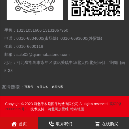
手机：13131031606 13131067950
电话：0310-6834000(市场部) 0310-6693000(外贸部)
传真：0310-6600118
邮箱：sale03@qianmufastener.com
地址：河北省邯郸市永年区临洺关镇中华北大街北头恒创工业园门面
5-33
友情链接：
百家号
今日头条
必应搜索
Copyright © 2023 河北千木紧固件制造有限公司 All rights reserved.
冀ICP备
20006329号-1
技术支持：
河北网加思维
站点地图



首页
联系我们
在线购买