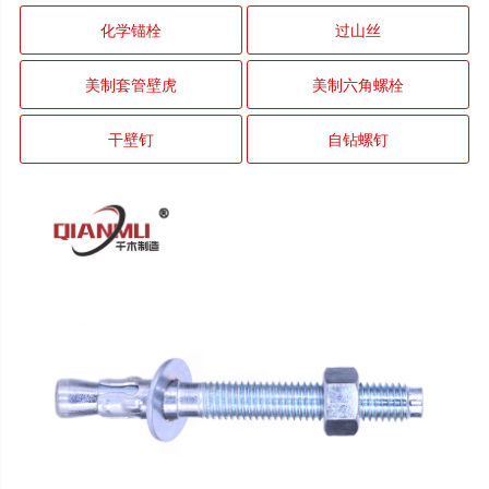
化学锚栓
过山丝
美制套管壁虎
美制六角螺栓
干壁钉
自钻螺钉