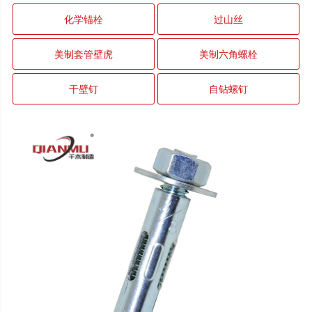
化学锚栓
过山丝
美制套管壁虎
美制六角螺栓
干壁钉
自钻螺钉