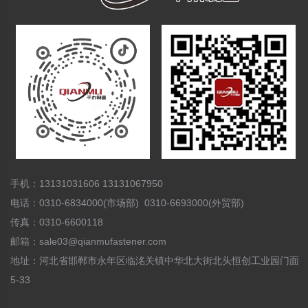
手机：13131031606 13131067950
电话：0310-6834000(市场部) 0310-6693000(外贸部)
传真：0310-6600118
邮箱：sale03@qianmufastener.com
地址：河北省邯郸市永年区临洺关镇中华北大街北头恒创工业园门面
5-33