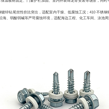
冷库保温板材固定、门窗护栏加固、室内外装饰龙骨安装等场景，同时
镀锌钻尾丝性价比突出，适配室内干燥、低腐蚀工况；410 不锈
湿、沿海、弱酸弱碱等严苛腐蚀环境，适配海边工程、化工车间、泳池