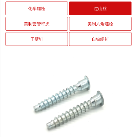
化学锚栓
过山丝
美制套管壁虎
美制六角螺栓
干壁钉
自钻螺钉