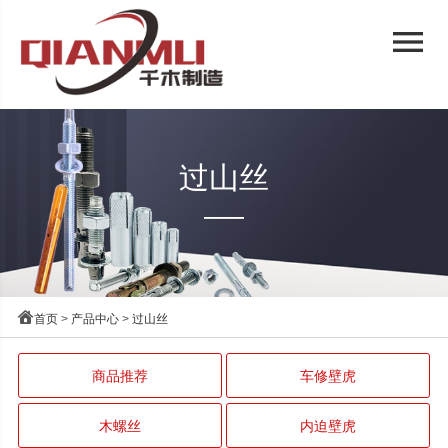
menu
过山丝

首页
>
产品中心
>
过山丝
商品推荐
车修壁虎
木螺丝
内迫壁虎