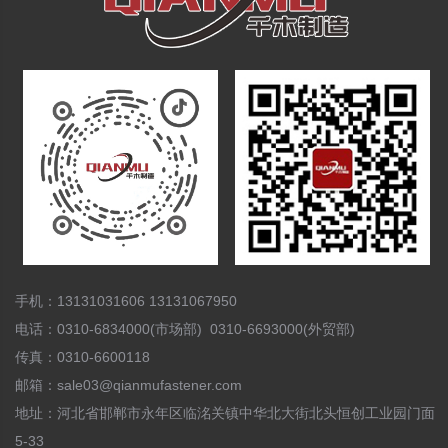
手机：13131031606 13131067950
电话：0310-6834000(市场部) 0310-6693000(外贸部)
传真：0310-6600118
邮箱：sale03@qianmufastener.com
地址：河北省邯郸市永年区临洺关镇中华北大街北头恒创工业园门面
5-33