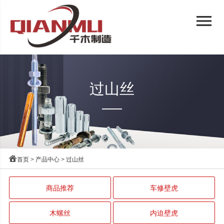
menu
过山丝

首页
>
产品中心
>
过山丝
商品推荐
车修壁虎
木螺丝
内迫壁虎