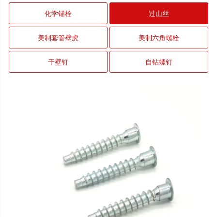
化学锚栓
过山丝
美制套管壁虎
美制六角螺栓
干壁钉
自钻螺钉