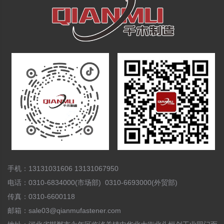
手机：13131031606 13131067950
电话：0310-6834000(市场部) 0310-6693000(外贸部)
传真：0310-6600118
邮箱：sale03@qianmufastener.com